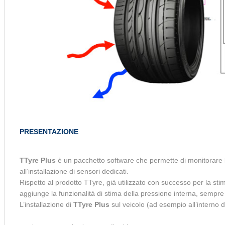
PRESENTAZIONE
TTyre Plus
è un pacchetto software che permette di monitorare lo
all’installazione di sensori dedicati.
Rispetto al prodotto TTyre, già utilizzato con successo per la st
aggiunge la funzionalità di stima della pressione interna, sempre s
L’installazione di
TTyre Plus
sul veicolo (ad esempio all’interno d