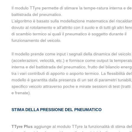
Il modulo TTyre permette di stimare la tempe-ratura interna e de
battistrada del pneumatico.
L’algoritmo è basato sulla modellazione matematica del riscald
dovuto al rotolamento e all’attrito con il suolo e di tutti gli altri f
di scambio termico ai quali il pneumatico è soggetto durante il
funzionamento del veicolo.
Il modello prende come input i segnali della dinamica del veicolo
(accelerazioni, velocità, etc.) e fornisce come output la temperat
interna e del battistrada del pneumatico, frutto del bilancio energ
tra i vari contributi di apporto o asporto termico. La flessibilità del
modello è garantita dalla presenza di un set di parametri tunabili
specifico veicolo attraverso poche e mirate sessioni di test (tratt
e frenate).
STIMA DELLA PRESSIONE DEL PNEUMATICO
TTyre Plus
aggiunge al modulo TTyre la funzionalità di stima de