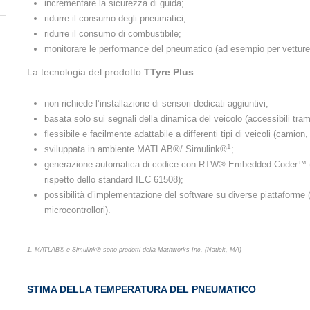
incrementare la sicurezza di guida;
ridurre il consumo degli pneumatici;
ridurre il consumo di combustibile;
monitorare le performance del pneumatico (ad esempio per vetture 
La tecnologia del prodotto
TTyre Plus
:
non richiede l’installazione di sensori dedicati aggiuntivi;
basata solo sui segnali della dinamica del veicolo (accessibili tram
flessibile e facilmente adattabile a differenti tipi di veicoli (camio
1
sviluppata in ambiente MATLAB®/ Simulink®
;
generazione automatica di codice con RTW® Embedded Coder™ (certi
rispetto dello standard IEC 61508);
possibilità d’implementazione del software su diverse piattafor
microcontrollori).
1. MATLAB® e Simulink® sono prodotti della Mathworks Inc. (Natick, MA)
STIMA DELLA TEMPERATURA DEL PNEUMATICO